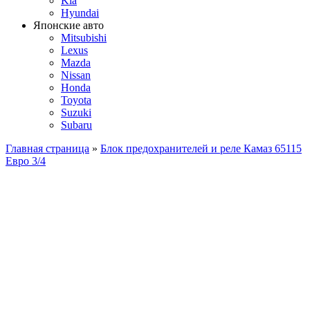
Kia
Hyundai
Японские авто
Mitsubishi
Lexus
Mazda
Nissan
Honda
Toyota
Suzuki
Subaru
Главная страница
»
Блок предохранителей и реле Камаз 65115
Евро 3/4