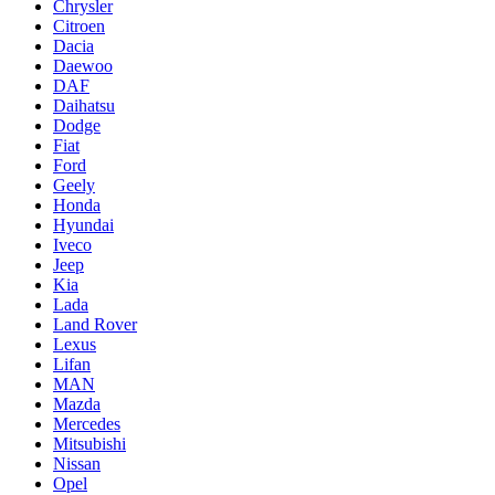
Chrysler
Citroen
Dacia
Daewoo
DAF
Daihatsu
Dodge
Fiat
Ford
Geely
Honda
Hyundai
Iveco
Jeep
Kia
Lada
Land Rover
Lexus
Lifan
MAN
Mazda
Mercedes
Mitsubishi
Nissan
Opel