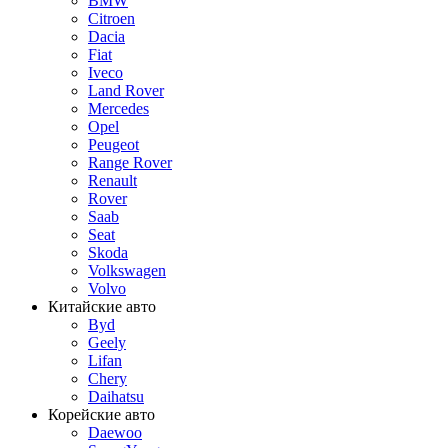
BMW
Citroen
Dacia
Fiat
Iveco
Land Rover
Mercedes
Opel
Peugeot
Range Rover
Renault
Rover
Saab
Seat
Skoda
Volkswagen
Volvo
Китайские авто
Byd
Geely
Lifan
Chery
Daihatsu
Корейские авто
Daewoo