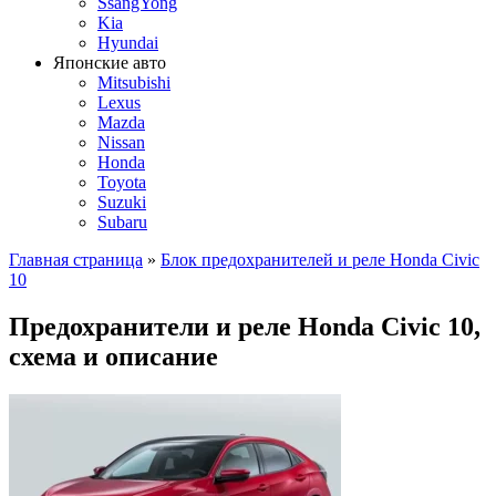
SsangYong
Kia
Hyundai
Японские авто
Mitsubishi
Lexus
Mazda
Nissan
Honda
Toyota
Suzuki
Subaru
Главная страница
»
Блок предохранителей и реле Honda Civic
10
Предохранители и реле Honda Civic 10,
схема и описание