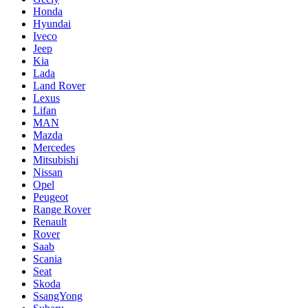
Honda
Hyundai
Iveco
Jeep
Kia
Lada
Land Rover
Lexus
Lifan
MAN
Mazda
Mercedes
Mitsubishi
Nissan
Opel
Peugeot
Range Rover
Renault
Rover
Saab
Scania
Seat
Skoda
SsangYong