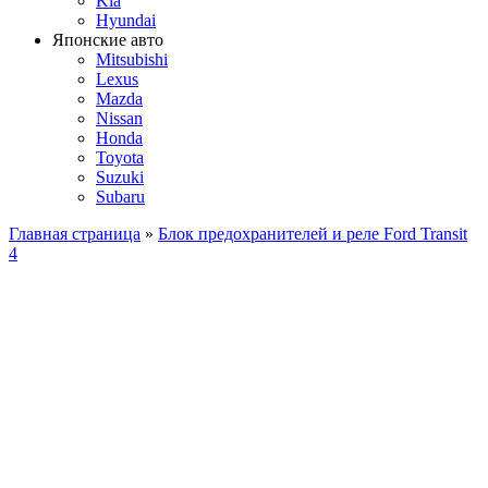
Kia
Hyundai
Японские авто
Mitsubishi
Lexus
Mazda
Nissan
Honda
Toyota
Suzuki
Subaru
Главная страница
»
Блок предохранителей и реле Ford Transit
4