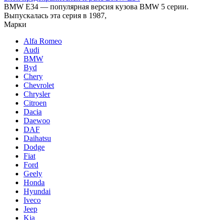
BMW E34 — популярная версия кузова BMW 5 серии.
Выпускалась эта серия в 1987,
Марки
Alfa Romeo
Audi
BMW
Byd
Chery
Chevrolet
Chrysler
Citroen
Dacia
Daewoo
DAF
Daihatsu
Dodge
Fiat
Ford
Geely
Honda
Hyundai
Iveco
Jeep
Kia