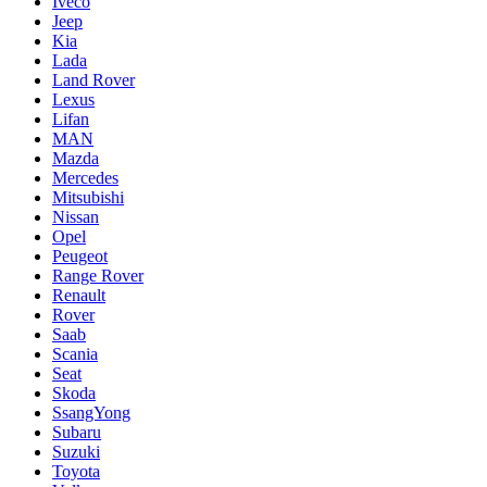
Iveco
Jeep
Kia
Lada
Land Rover
Lexus
Lifan
MAN
Mazda
Mercedes
Mitsubishi
Nissan
Opel
Peugeot
Range Rover
Renault
Rover
Saab
Scania
Seat
Skoda
SsangYong
Subaru
Suzuki
Toyota