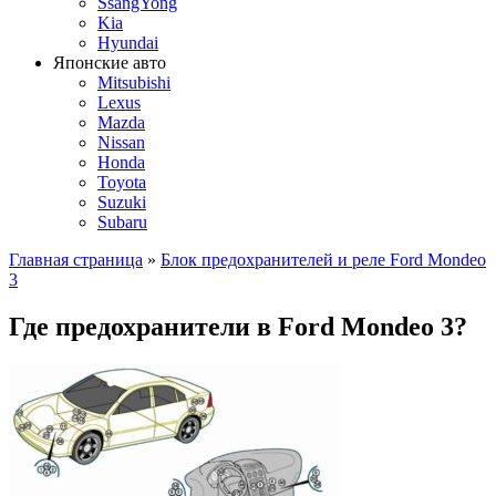
SsangYong
Kia
Hyundai
Японские авто
Mitsubishi
Lexus
Mazda
Nissan
Honda
Toyota
Suzuki
Subaru
Главная страница
»
Блок предохранителей и реле Ford Mondeo
3
Где предохранители в Ford Mondeo 3?