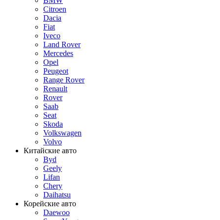
BMW
Citroen
Dacia
Fiat
Iveco
Land Rover
Mercedes
Opel
Peugeot
Range Rover
Renault
Rover
Saab
Seat
Skoda
Volkswagen
Volvo
Китайские авто
Byd
Geely
Lifan
Chery
Daihatsu
Корейские авто
Daewoo