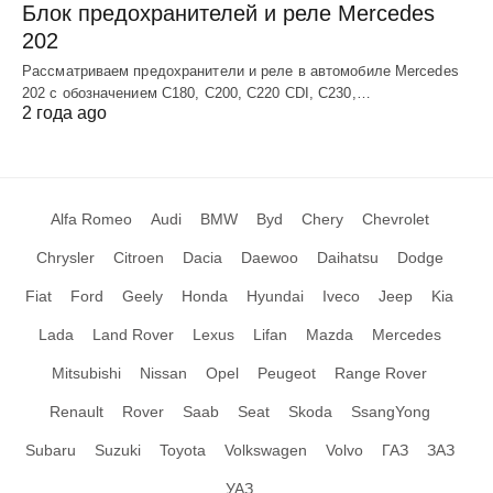
Блок предохранителей и реле Mercedes
202
Рассматриваем предохранители и реле в автомобиле Mercedes
202 с обозначением С180, С200, С220 СDI, С230,…
2 года ago
Alfa Romeo
Audi
BMW
Byd
Chery
Chevrolet
Chrysler
Citroen
Dacia
Daewoo
Daihatsu
Dodge
Fiat
Ford
Geely
Honda
Hyundai
Iveco
Jeep
Kia
Lada
Land Rover
Lexus
Lifan
Mazda
Mercedes
Mitsubishi
Nissan
Opel
Peugeot
Range Rover
Renault
Rover
Saab
Seat
Skoda
SsangYong
Subaru
Suzuki
Toyota
Volkswagen
Volvo
ГАЗ
ЗАЗ
УАЗ