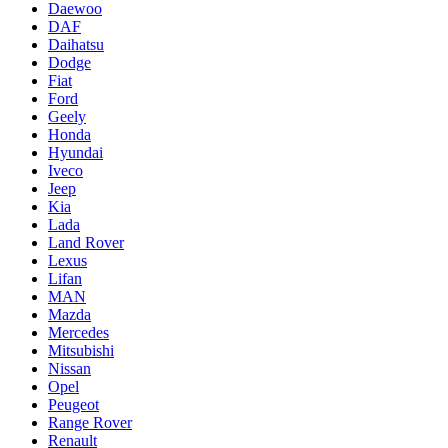
Daewoo
DAF
Daihatsu
Dodge
Fiat
Ford
Geely
Honda
Hyundai
Iveco
Jeep
Kia
Lada
Land Rover
Lexus
Lifan
MAN
Mazda
Mercedes
Mitsubishi
Nissan
Opel
Peugeot
Range Rover
Renault