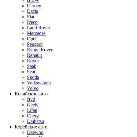
BMW
Citroen
Dacia
Fiat
Iveco
Land Rover
Mercedes
Opel
Peugeot
Range Rover
Renault
Rover
Saab
Seat
Skoda
Volkswagen
Volvo
Китайские авто
Byd
Geely
Lifan
Chery
Daihatsu
Корейские авто
Daewoo