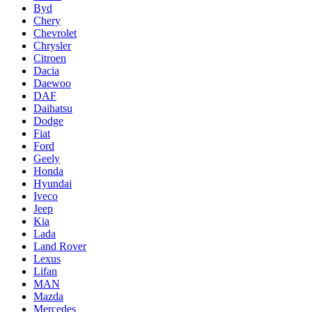
Byd
Chery
Chevrolet
Chrysler
Citroen
Dacia
Daewoo
DAF
Daihatsu
Dodge
Fiat
Ford
Geely
Honda
Hyundai
Iveco
Jeep
Kia
Lada
Land Rover
Lexus
Lifan
MAN
Mazda
Mercedes