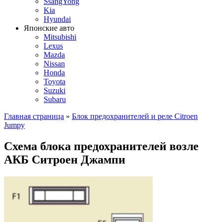
SsangYong
Kia
Hyundai
Японские авто
Mitsubishi
Lexus
Mazda
Nissan
Honda
Toyota
Suzuki
Subaru
Главная страница
»
Блок предохранителей и реле Citroen
Jumpy
Схема блока предохранителей возле
АКБ Ситроен Джампи