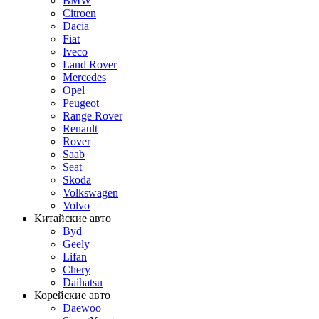
BMW
Citroen
Dacia
Fiat
Iveco
Land Rover
Mercedes
Opel
Peugeot
Range Rover
Renault
Rover
Saab
Seat
Skoda
Volkswagen
Volvo
Китайские авто
Byd
Geely
Lifan
Chery
Daihatsu
Корейские авто
Daewoo