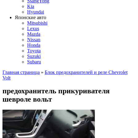
SsangYong
Kia
Hyundai
Японские авто
Mitsubishi
Lexus
Mazda
Nissan
Honda
Toyota
Suzuki
Subaru
Главная страница
»
Блок предохранителей и реле Chevrolet
Volt
предохранитель прикуривателя
шевроле вольт