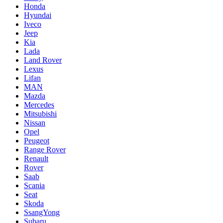
Honda
Hyundai
Iveco
Jeep
Kia
Lada
Land Rover
Lexus
Lifan
MAN
Mazda
Mercedes
Mitsubishi
Nissan
Opel
Peugeot
Range Rover
Renault
Rover
Saab
Scania
Seat
Skoda
SsangYong
Subaru