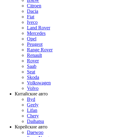
BMW
Citroen
Dacia
Fiat
Iveco
Land Rover
Mercedes
Opel
Peugeot
Range Rover
Renault
Rover
Saab
Seat
Skoda
Volkswagen
Volvo
Китайские авто
Byd
Geely
Lifan
Chery
Daihatsu
Корейские авто
Daewoo