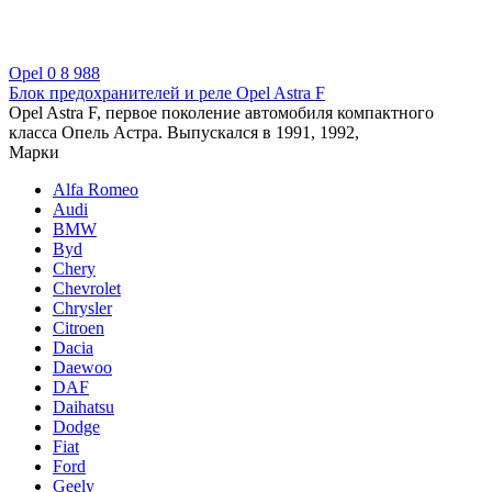
Opel
0
8 988
Блок предохранителей и реле Opel Astra F
Opel Astra F, первое поколение автомобиля компактного
класса Опель Астра. Выпускался в 1991, 1992,
Марки
Alfa Romeo
Audi
BMW
Byd
Chery
Chevrolet
Chrysler
Citroen
Dacia
Daewoo
DAF
Daihatsu
Dodge
Fiat
Ford
Geely