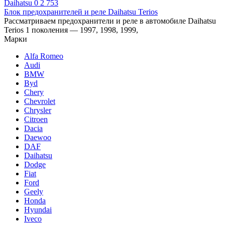
Daihatsu
0
2 753
Блок предохранителей и реле Daihatsu Terios
Рассматриваем предохранители и реле в автомобиле Daihatsu
Terios 1 поколения — 1997, 1998, 1999,
Марки
Alfa Romeo
Audi
BMW
Byd
Chery
Chevrolet
Chrysler
Citroen
Dacia
Daewoo
DAF
Daihatsu
Dodge
Fiat
Ford
Geely
Honda
Hyundai
Iveco