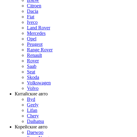
BMW
Citroen
Dacia
Fiat
Iveco
Land Rover
Mercedes
Opel
Peugeot
Range Rover
Renault
Rover
Saab
Seat
Skoda
Volkswagen
Volvo
Китайские авто
Byd
Geely
Lifan
Chery
Daihatsu
Корейские авто
Daewoo