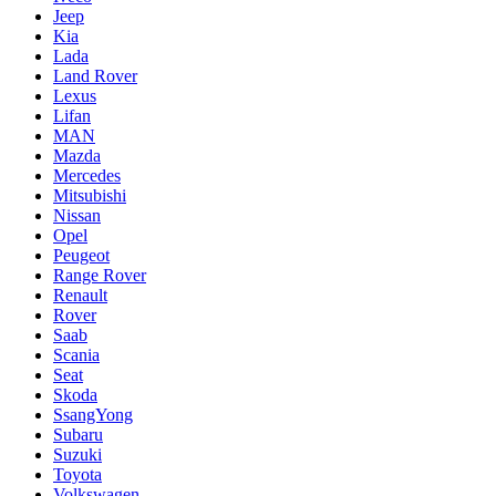
Jeep
Kia
Lada
Land Rover
Lexus
Lifan
MAN
Mazda
Mercedes
Mitsubishi
Nissan
Opel
Peugeot
Range Rover
Renault
Rover
Saab
Scania
Seat
Skoda
SsangYong
Subaru
Suzuki
Toyota
Volkswagen