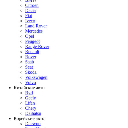
BMW
Citroen
Dacia
Fiat
Iveco
Land Rover
Mercedes
Opel
Peugeot
Range Rover
Renault
Rover
Saab
Seat
Skoda
Volkswagen
Volvo
Китайские авто
Byd
Geely
Lifan
Chery
Daihatsu
Корейские авто
Daewoo